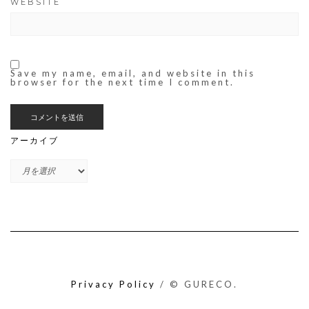
WEBSITE
Save my name, email, and website in this
browser for the next time I comment.
アーカイブ
ア
ー
カ
イ
ブ
Privacy Policy
/ © GURECO.