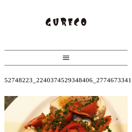
Toggle
Navigation
52748223_2240374529348406_277467334