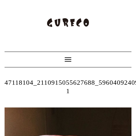
Toggle
Navigation
47118104_2110915055627688_5960409240
1