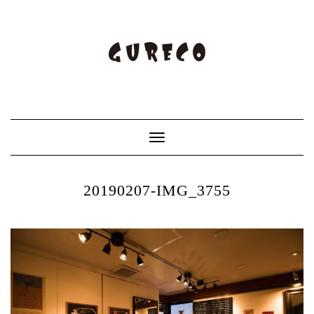
Toggle
Navigation
20190207-IMG_3755