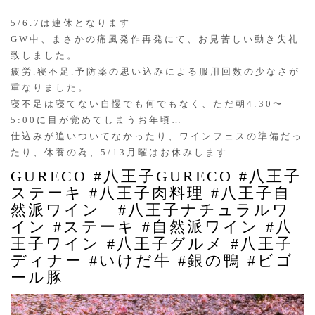
5/6.7は連休となります
GW中、まさかの痛風発作再発にて、お見苦しい動き失礼
致しました。
疲労.寝不足.予防薬の思い込みによる服用回数の少なさが
重なりました。
寝不足は寝てない自慢でも何でもなく、ただ朝4:30〜
5:00に目が覚めてしまうお年頃…
仕込みが追いついてなかったり、ワインフェスの準備だっ
たり、休養の為、5/13月曜はお休みします
GURECO #八王子GURECO #八王子
ステーキ #八王子肉料理 #八王子自
然派ワイン #八王子ナチュラルワ
イン #ステーキ #自然派ワイン #八
王子ワイン #八王子グルメ #八王子
ディナー #いけだ牛 #銀の鴨 #ビゴ
ール豚