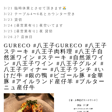
3/21 臨時休業とさせて頂きます
3/22 テーブル4〜6名とカウンター空き
3/23 貸切
3/24 [昼営業有り] 夜空いてます
3/25 [昼営業有り] 夜 貸切
3/26.27 店休日
GURECO #八王子GURECO #八王子
ステーキ #八王子肉料理 #八王子自
然派ワイン #ステーキ #自然派ワイ
ン #八王子ワイン #八王子グルメ #
八王子ディナー #八王子ランチ #い
けだ牛 #銀の鴨 #ビゴール豚 #金華
豚 #アイルランド産仔羊 #ブルター
ニュ産仔牛