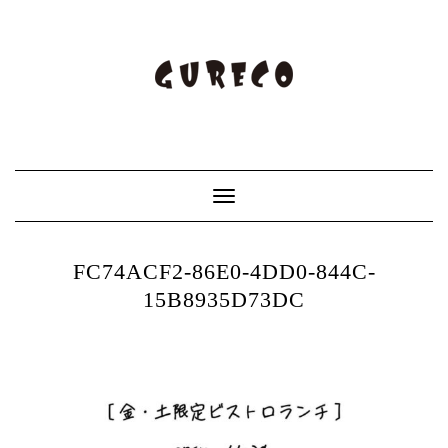
Toggle
Navigation
FC74ACF2-86E0-4DD0-844C-
15B8935D73DC