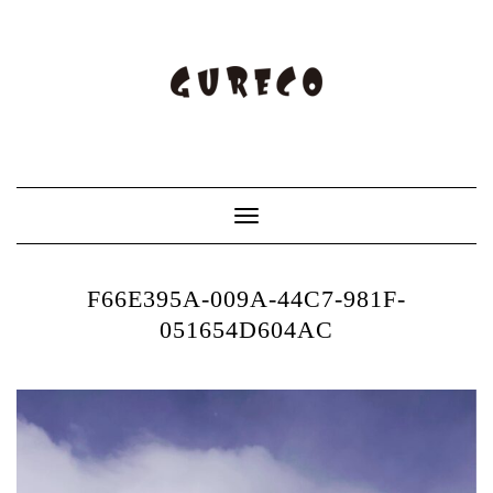
Toggle
Navigation
F66E395A-009A-44C7-981F-
051654D604AC