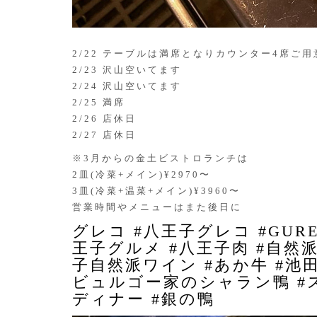
2/22 テーブルは満席となりカウンター4席ご
2/23 沢山空いてます
2/24 沢山空いてます
2/25 満席
2/26 店休日
2/27 店休日
※3月からの金土ビストロランチは
2皿(冷菜+メイン)¥2970〜
3皿(冷菜+温菜+メイン)¥3960〜
営業時間やメニューはまた後日に
グレコ #八王子グレコ #GURE
王子グルメ #八王子肉 #自然
子自然派ワイン #あか牛 #池田
ビュルゴー家のシャラン鴨 #ス
ディナー #銀の鴨