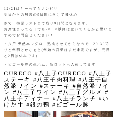
12/21はとーってもノンビリ
明日からの怒涛の9日間に向けて骨休め
さて、櫛原ラストまで残り9日間となります。
お席埋まってる日でも20:30以降は空いてくるかと思いま
すのでお問合せください！
・八戸 天然本マグロ 熟成させてからなので、29.30辺
りと年明けかなぁと(年始の営業はまだ未定ですが、元日
と2日は休みです)
・ビゴール豚の生ハム、新ロットも入荷してます
GURECO #八王子GURECO #八王子
ステーキ #八王子肉料理 #八王子自
然派ワイン #ステーキ #自然派ワイ
ン #八王子ワイン #八王子グルメ #
八王子ディナー #八王子ランチ #い
けだ牛 #銀の鴨 #ビゴール豚