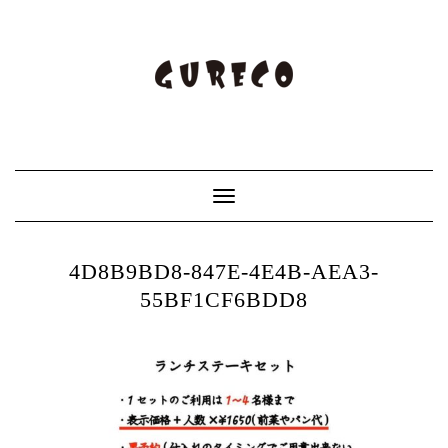
Toggle
Navigation
4D8B9BD8-847E-4E4B-AEA3-
55BF1CF6BDD8